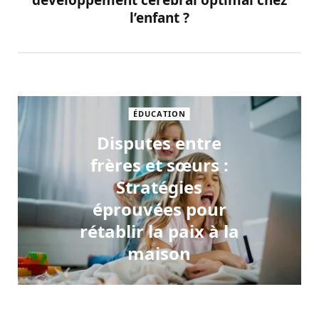
l’enfant ?
ÉDUCATION
Disputes entre
frères et sœurs :
Stratégies
éprouvées pour
rétablir la paix à la
maison