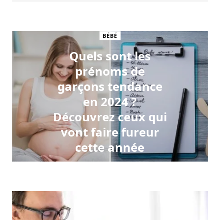
BÉBÉ
Quels sont les
prénoms de
garçons tendance
en 2024 ?
Découvrez ceux qui
vont faire fureur
cette année