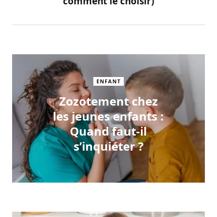
comment le choisir)
ENFANT
Zozotement chez
les jeunes enfants :
Quand faut-il
s’inquiéter ?