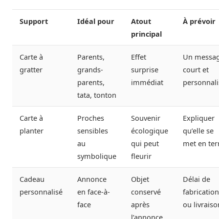
Support
Idéal pour
Atout
À prévoir
principal
Carte à
Parents,
Effet
Un messa
gratter
grands-
surprise
court et
parents,
immédiat
personnali
tata, tonton
Carte à
Proches
Souvenir
Expliquer
planter
sensibles
écologique
qu’elle se
au
qui peut
met en ter
symbolique
fleurir
Cadeau
Annonce
Objet
Délai de
personnalisé
en face-à-
conservé
fabrication
face
après
ou livraiso
l’annonce